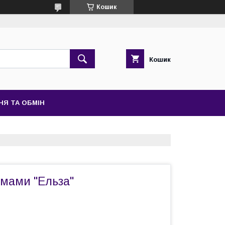
Кошик
Кошик
НЯ ТА ОБМІН
смами "Ельза"