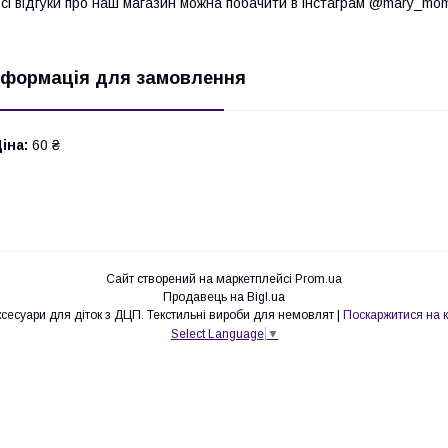
сі відгуки про наш магазин можна побачити в інстаграм @mary_mom
нформація для замовлення
іна:
60 ₴
Сайт створений на маркетплейсі
Prom.ua
Продавець на Bigl.ua
Mary&Mom. Адаптивний одяг та аксесуари для діток з ДЦП. Текстильні вироби для немовлят |
Поскаржитися на 
Select Language
▼