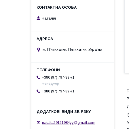
Наталія
м. П'ятихатки, Пятихатки, Україна
+380 (97) 797-39-71
менеджер
Г
+380 (97) 797-39-71
Р
Д
Г
М
natalia29121984yy@gmail.com