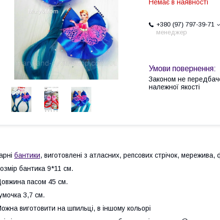
Немає в наявності
+380 (97) 797-39-71
менеджер
Законом не передбач
належної якості
арні
бантики
, виготовлені з атласних, репсових стрічок, мережива,
озмір бантика 9*11 см.
овжина пасом 45 см.
умочка 3,7 см.
ожна виготовити на шпильці, в іншому кольорі