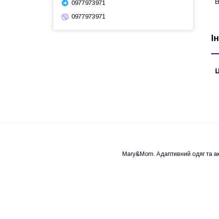
В
0977973971
0977973971
І
Ц