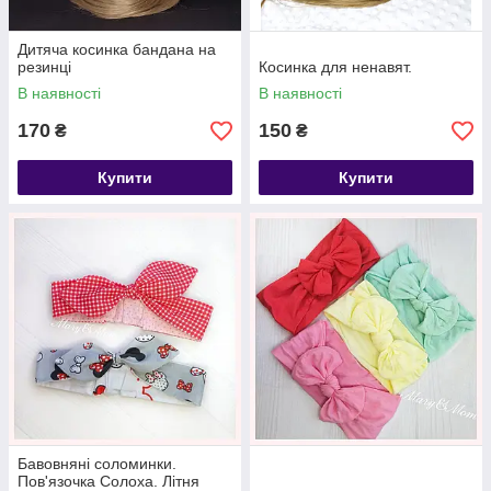
Дитяча косинка бандана на
резинці
Косинка для ненавят.
В наявності
В наявності
170
150
₴
₴
Купити
Купити
Бавовняні соломинки.
Пов'язочка Солоха. Літня