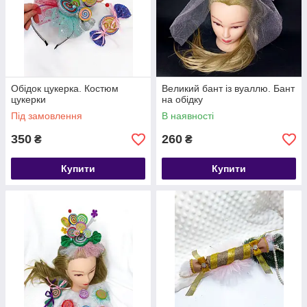
Обідок цукерка. Костюм
Великий бант із вуаллю. Бант
цукерки
на обідку
Під замовлення
В наявності
350
260
₴
₴
Купити
Купити