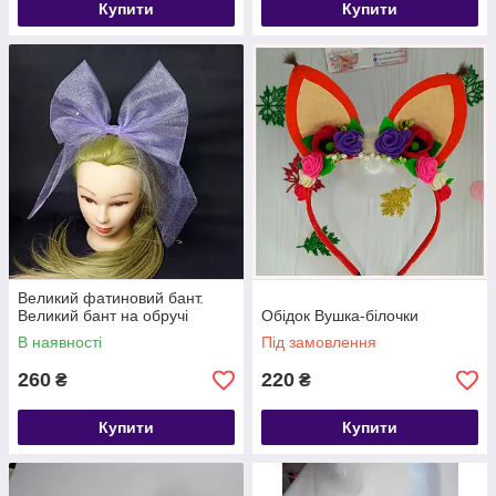
Купити
Купити
Великий фатиновий бант.
Великий бант на обручі
Обідок Вушка-білочки
В наявності
Під замовлення
260
220
₴
₴
Купити
Купити