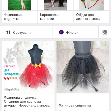
Фатиновые
Карнавальні
Обідки для
спіднички
костюми
дитячого свята
Сортування
0
Фільтри
Фатинова спідничка.
Спідниця для костюма
цукерки. Червона фатинова
Фатинова спідничка
спідниця