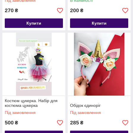
Під замовлення
В наявності
270
200
₴
₴
Купити
Купити
Костюм цукерка. Набір для
костюма цукерка
Обідок єдиноріг
Під замовлення
Під замовлення
500
285
₴
₴