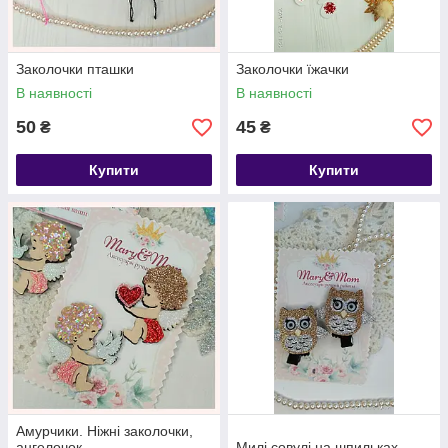
Заколочки пташки
Заколочки їжачки
В наявності
В наявності
50
45
₴
₴
Купити
Купити
Амурчики. Ніжні заколочки,
ангелочок
Милі совулі на шпильках